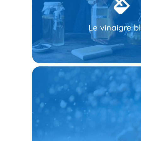
passage privilégiés des c
canalisations, recoins, pas de porte, sous les 
Ensuite, mettez l'ensemble dans un spray et asp
l'utiliser, mélangez une tasse de vinaigre blanc 
Le vinaigre b
Cet anti cafard naturel est un puissant répulsif qu
avec précauti
saupoudrée sur les passages des nuisibles. En la
La terre de diatomée, issue de roches sédiment