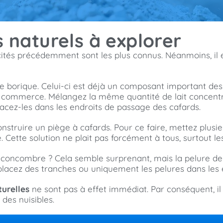
s naturels à explorer
ités précédemment sont les plus connus. Néanmoins, il ex
ide borique. Celui-ci est déjà un composant important des i
le commerce. Mélangez la même quantité de lait concent
lacez-les dans les endroits de passage des cafards.
struire un piège à cafards. Pour ce faire, mettez plusieu
e. Cette solution ne plait pas forcément à tous, surtout le
e concombre ? Cela semble surprenant, mais la pelure d
 placez des tranches ou uniquement les pelures dans les e
turelles
ne sont pas à effet immédiat. Par conséquent, il
des nuisibles.