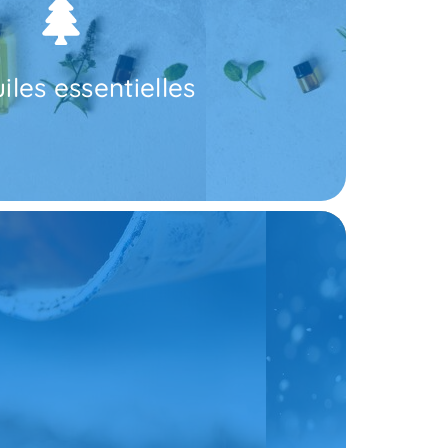
 de passage des nuisibles.
sur plusieurs papiers et éparpillez-les dans les
ielle comme l'eucalyptus citronné ou la lavande.
olutions. Pour utiliser cet anti cafard naturel,
n. Si la colonie a déjà envahi votre maison, il vaut
iles essentielles
rte odeur. Toutefois, cette solution est surtout
 blanc, les huiles essentielles sont des répulsifs
Environnement.
, en cas de problèmes respiratoires, manipulez-la
, elle peut être disposée dans des coupelles ou