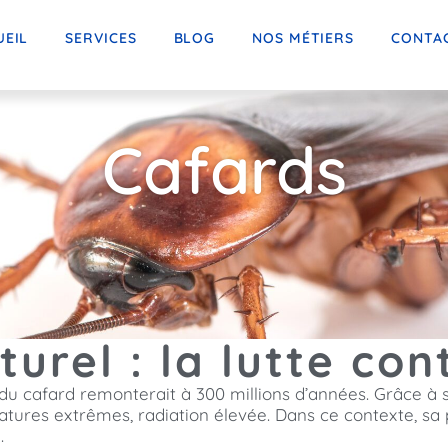
UEIL
SERVICES
BLOG
NOS MÉTIERS
CONTA
Cafards
turel : la lutte con
e du cafard remonterait à 300 millions d’années. Grâce à s
atures extrêmes, radiation élevée. Dans ce contexte, s
.