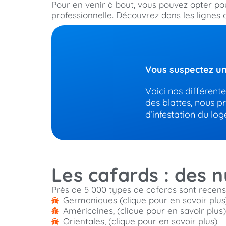
Pour en venir à bout, vous pouvez opter pou
professionnelle. Découvrez dans les lignes q
Vous suspectez un
Voici nos différent
des blattes, nous p
d’infestation du lo
Les cafards : des n
Près de 5 000 types de cafards sont recens
Germaniques (clique pour en savoir plus
Américaines, (clique pour en savoir plus)
Orientales, (clique pour en savoir plus)