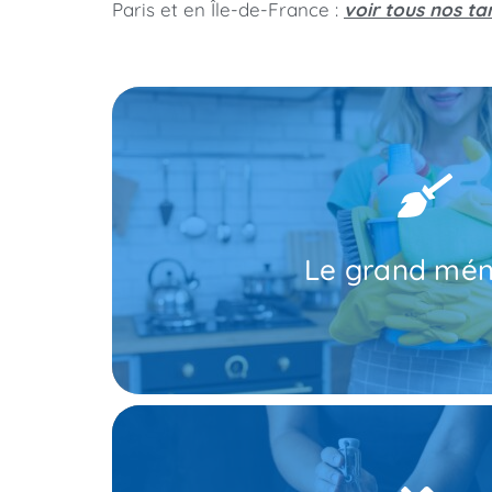
Paris et en Île-de-France :
voir tous nos tar
cafards qui ne tarderont pas à éclore si vous 
feu ou dans un seau d'eau. La raison est qu'i
derrière et sous les meubles. Une fois le proces
boîtes d'aliments qui ne sont pas fermées. En
éléments qui peuvent les attirer comme les m
Le grand mé
ménage dans votre maison ou votre local. Dé
Avant d'utiliser des produits anti cafards na