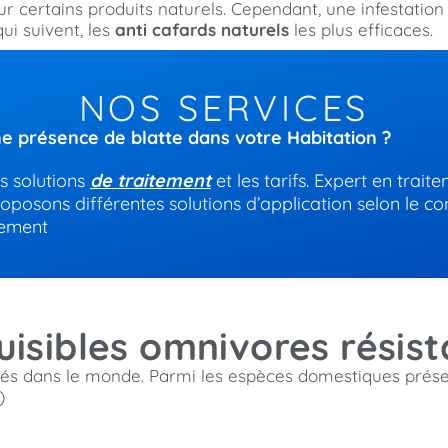
r certains produits naturels. Cependant, une infestation
ui suivent, les
anti cafards naturels
les plus efficaces.
NOS SERVICES
e présence de blatte dans votre Habitation ?
es solutions
de traitement
et les tarifs. Expert en trait
roposons différentes solutions d’application selon le co
gement
uisibles omnivores résis
és dans le monde. Parmi les espèces domestiques présent
)