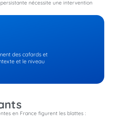
 persistante nécessite une intervention
ement des cafards et
ntexte et le niveau
tants
es en France figurent les blattes :