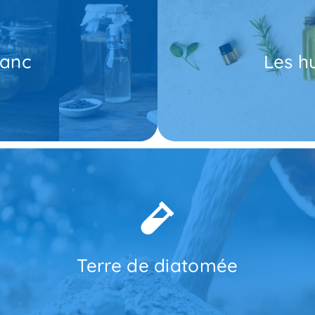
lieux
afards.
Versez-en quelques gouttes 
meubles et d'autres lieux de
choisissez une huile essent
ergez-le dans tous les coins :
mieux opter pour d'autres s
et de l'eau dans un récipient.
efficace en début d'infestatio
lanc
Les hu
i fera fuir les nuisibles. Pour
naturels étant donné leur fo
Au même titre que le vinaigre
on (masque, gants) ou faites appel à un expert comme Hygiène Eco 
 traversant, les cafards ingèrent une partie et s’assèchent. Toutefois
aires organiques, est un puissant anti cafard naturel. Facile à utiliser
Terre de diatomée