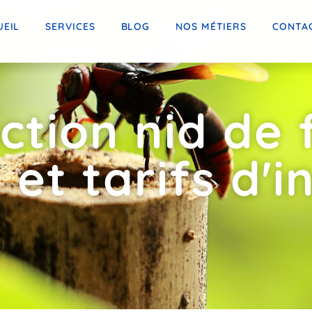
UEIL
SERVICES
BLOG
NOS MÉTIERS
CONTA
ction nid de f
 et tarifs d'i