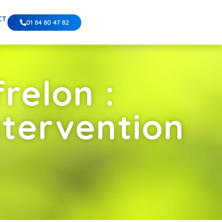
CT
01 84 80 47 82
relon :
ntervention