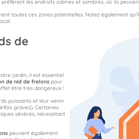
 préfèrent les endroits calmes et sombres, où ils peuvent
ment toutes ces zones potentielles. Notez également qu’il
ocal.
ds de
re jardin, il est essentiel
on de nid de frelons
pour
effet être très dangereux !
rds puissants et leur venin
rfois graves). Certaines
iques sévères, nécessitant
lons
peuvent également