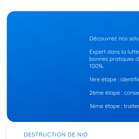
Découvrez nos solut
Expert dans la lutt
bonnes pratiques d
100%.
1
ère étape :
identifi
2
ème étape :
consei
3
ème
étape : trait
DESTRUCTION DE NID