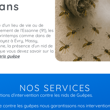
dans
d’un lieu de vie ou de
ement de l’Essonne (91), les
e printemps comme dans de
oyez à Évry, Massy,
e, la présence d’un nid de
que vous devez savoir sur la
aris guêpe
NOS SERVICES
ions d’intervention contre les nids de Guêpes.
te contre les guêpes nous garantissons nos interventio