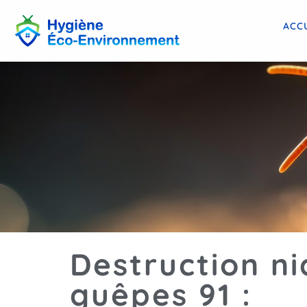
ACC
Destruction ni
guêpes 91 :