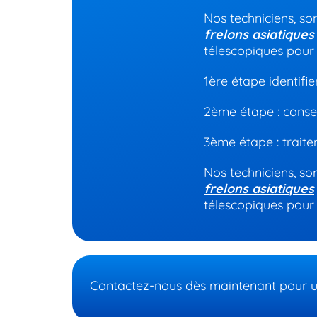
Nos techniciens, s
frelons asiatiques
télescopiques pour 
1
ère étape
identifie
2
ème
étape : conseil
3
ème
étape : trait
Nos techniciens, s
frelons asiatiques
télescopiques pour 
Contactez-nous dès maintenant pour un 