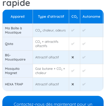
rapide
Appareil
Type d’attractif
CO₂
Autonome
Ma Boîte à
CO₂, chaleur, odeurs
✅
✅
Moustique
CO₂ + attractifs
Qista
✅
✅
olfactifs
BG-
Attractif olfactif
❌
✅
Moustiquaire
Mosquito
Gaz butane + CO₂ +
✅
✅
Magnet
chaleur
HEXA TRAP
Attractif olfactif
❌
✅
Contactez-nous dès maintenant pour un