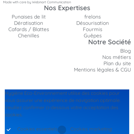
Made with care by Webinart Communication
Nos Expertises
Punaises de lit
frelons
Dératisation
Désourisation
Cafards / Blattes
Fourmis
Chenilles
Guêpes
Notre Société
Blog
Nos métiers
Plan du site
Mentions légales & CGU
Hygiène Eco-Environnement utilise des cookies pour
vous assurer une expérience de navigation optimale.
Veuillez confirmer ci-dessous votre acceptation des
cookies.
Cookies essentiels
Cookies marketing