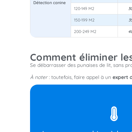
Détection canine
120-149 M2
3
150-199 M2
3
200-249 M2
4
Comment éliminer les
Se débarrasser des punaises de lit, sans pro
À noter
: toutefois, faire appel à un
expert d
optimale. La technique tue les œufs, les larv
machine, et passez le tout au sèche-linge si p
survivent pas. En cas d'invasion, lavez tous les