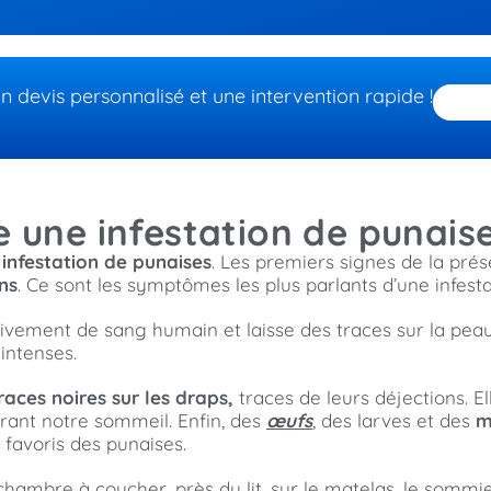
devis personnalisé et une intervention rapide !
une infestation de punaises
 infestation de punaises
. Les premiers signes de la prés
ns
. Ce sont les symptômes les plus parlants d’une infesta
sivement de sang humain et laisse des traces sur la pea
intenses.
races noires sur les draps,
traces de leurs déjections. El
rant notre sommeil. Enfin, des
œufs
, des larves et des
m
s favoris des punaises.
mbre à coucher, près du lit, sur le matelas, le sommier,