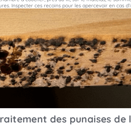
sures. Inspecter ces recoins pour les apercevoir en cas d’
traitement des punaises de l