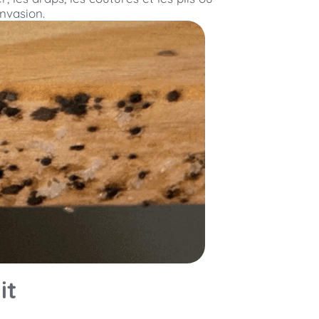
invasion.
it