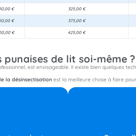
00,00 €
325,00 €
50,00 €
375,00 €
00,00 €
425,00 €
 punaises de lit soi-même ?
fessionnel, est envisageable. Il existe bien quelques tec
e la désinsectisation
est la meilleure chose à faire pour
sac dans
es et les punaises adultes.
(matelas, sommier, plinthes, f
ossible pour une efficacité
punaises de lit présente
 textiles à 60 °C minimum, en
dans tous les recoins. L’a