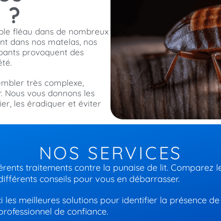
 ?
able fléau dans de nombreux
lent dans nos matelas, nos
mpants provoquent des
té.
mbler très complexe,
. Nous vous donnons les
er, les éradiquer et éviter
NOS SERVICES
rents traitements contre la punaise de lit. Comparez le
différents conseils pour vous en débarrasser.
 les meilleures solutions pour identifier la présence de 
professionnel de confiance.