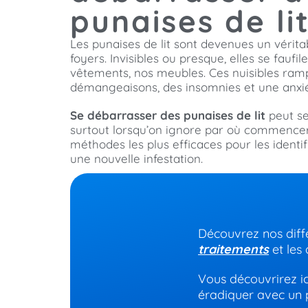
punaises de lit
Les punaises de lit sont devenues un vérit
foyers. Invisibles ou presque, elles se faufi
vêtements, nos meubles. Ces nuisibles ra
démangeaisons, des insomnies et une anxié
Se débarrasser des punaises de lit
peut se
surtout lorsqu’on ignore par où commencer
méthodes les plus efficaces pour les identifi
une nouvelle infestation.
Découvrez nos diffé
traitements
et les 
Vous découvrirez ici
éradiquer avec un 