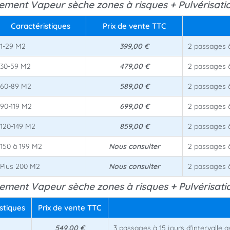
tement Vapeur sèche zones à risques + Pulvérisati
Caractéristiques
Prix de vente TTC
1-29 M2
399,00 €
2 passages à 
30-59 M2
479,00 €
2 passages à 
60-89 M2
589,00 €
2 passages à 
90-119 M2
699,00 €
2 passages à 
120-149 M2
859,00 €
2 passages à 
150 à 199 M2
Nous consulter
2 passages à 
Plus 200 M2
Nous consulter
2 passages à 
tement Vapeur sèche zones à risques + Pulvérisati
stiques
Prix de vente TTC
549,00 €
3 passages à 15 jours d'intervalle 