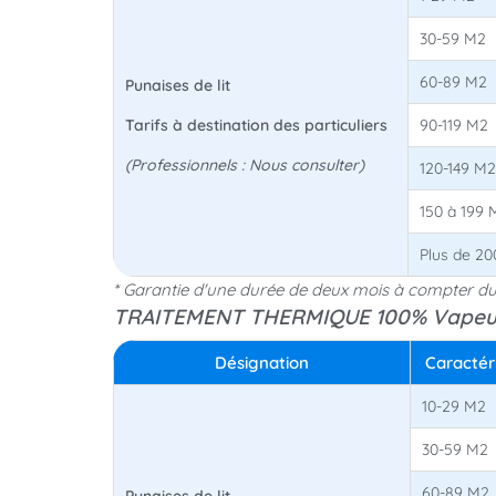
30-59 M2
60-89 M2
Punaises de lit
Tarifs à destination des particuliers
90-119 M2
(Professionnels : Nous consulter)
120-149 M2
150 à 199 
Plus de 2
* Garantie d'une durée de deux mois à compter du
TRAITEMENT THERMIQUE 100% Vapeur
Désignation
Caractér
10-29 M2
30-59 M2
60-89 M2
Punaises de lit