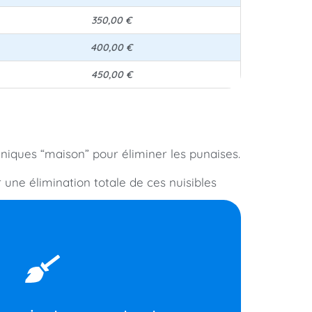
350,00 €
400,00 €
450,00 €
hniques “maison” pour éliminer les punaises.
 une élimination totale de ces nuisibles
 un sac poubelle hermétique.
issures, meubles, etc.) Une fois terminé, jetez le
s dans votre logement, même dans les recoins
spirateur va permettre de supprimer toutes les