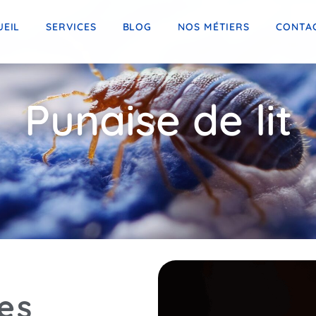
UEIL
SERVICES
BLOG
NOS MÉTIERS
CONTA
Punaise de lit
es