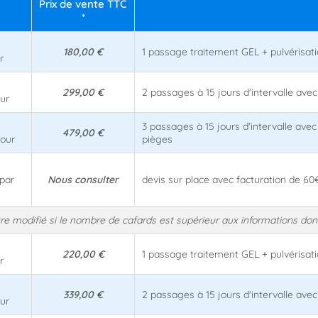
Prix de vente TTC
*
180,00 €
1 passage traitement GEL + pulvérisat
r
299,00 €
2 passages à 15 jours d'intervalle avec
our
3 passages à 15 jours d'intervalle avec
479,00 €
jour
pièges
 par
Nous consulter
devis sur place avec facturation de 6
être modifié si le nombre de cafards est supérieur aux informations do
220,00 €
1 passage traitement GEL + pulvérisat
r
339,00 €
2 passages à 15 jours d'intervalle avec
our