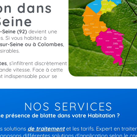
on dans
Seine
-Seine (92)
devient une
s. Si vous habitez à
-sur-Seine ou à Colombes
,
sirables.
tes
, s’infiltrent discrètement
ande vitesse. Face à cette
t indispensable pour se
NOS SERVICES
e présence de blatte dans votre Habitation ?
es solutions
de traitement
et les tarifs. Expert en trait
roposons différentes solutions d’application selon le co