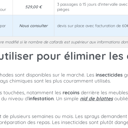
3 passages à 15 jours d'intervalle avec
529,00 €
jour
pièges
 par
Nous consulter
devis sur place avec facturation de 6
être modifié si le nombre de cafards est supérieur aux informations do
tiliser pour éliminer les
thodes sont disponibles sur le marché. Les
insecticides
gr
rays chimiques sont les plus couramment utilisés.
nes touchées, notamment les
recoins
derrière les meubles,
 du niveau d’
infestation
. Un simple
nid de blattes
oublié
st de plusieurs semaines ou mois. Les sprays demandent
préparation des repas. Les insecticides sont plutôt dange