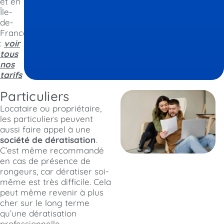
et en
Île-
de-
France
:
voir
tous
nos
tarifs
Particuliers
Locataire ou propriétaire,
les particuliers peuvent
aussi faire appel à une
société de dératisation
.
C’est même recommandé
en cas de présence de
rongeurs, car dératiser soi-
même est très difficile. Cela
peut même revenir à plus
cher sur le long terme
qu’une dératisation
professionnelle…