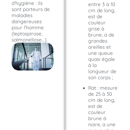
d’hygiène : ils
entre 3 à 10
sont porteurs de
cm de long,
maladies
est de
dangereuses
couleur
pour l’homme
grise à
(leptospirose,
brune, a de
salmonellose…).
grandes
oreilles et
une queue
quasi égale
à la
longueur de
son corps ;
Rat : mesure
de 25 à 30
cm de long,
est de
couleur
brune à
noire, a une