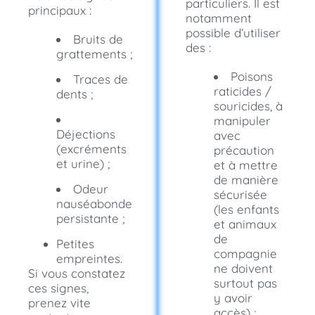
particuliers. Il est
principaux :
notamment
possible d’utiliser
Bruits de
des :
grattements ;
Poisons
Traces de
raticides /
dents ;
souricides, à
manipuler
Déjections
avec
(excréments
précaution
et urine) ;
et à mettre
de manière
Odeur
sécurisée
nauséabonde
(les enfants
persistante ;
et animaux
de
Petites
compagnie
empreintes.
ne doivent
Si vous constatez
surtout pas
ces signes,
y avoir
prenez vite
accès) ;