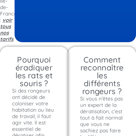
Île-
de-
France
:
voir
tous
nos
tarifs
Pourquoi
Comment
éradiquer
reconnaître
les rats et
les
souris ?
différents
rongeurs ?
Si des rongeurs
ont décidé de
Si vous n’êtes pas
coloniser votre
un expert de la
habitation ou lieu
dératisation, c’est
de travail, il faut
tout à fait normal
agir vite. Il est
que vous ne
essentiel de
sachiez pas faire
dératiser afin