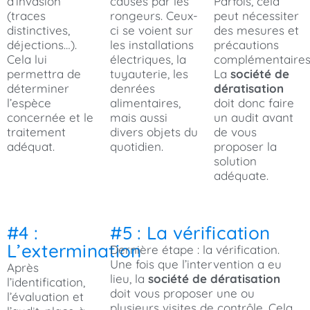
d’invasion
causés par les
Parfois, cela
(traces
rongeurs. Ceux-
peut nécessiter
distinctives,
ci se voient sur
des mesures et
déjections…).
les installations
précautions
Cela lui
électriques, la
complémentaires
permettra de
tuyauterie, les
La
société de
déterminer
denrées
dératisation
l’espèce
alimentaires,
doit donc faire
concernée et le
mais aussi
un audit avant
traitement
divers objets du
de vous
adéquat.
quotidien.
proposer la
solution
adéquate.
#4 :
#5 : La vérification
L’extermination
Dernière étape : la vérification.
Une fois que l’intervention a eu
Après
lieu, la
société de dératisation
l’identification,
doit vous proposer une ou
l’évaluation et
plusieurs visites de contrôle. Cela