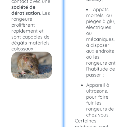
contact avec une
société de
Appâts
dératisation
. Les
mortels ou
rongeurs
pièges à glu,
prolifèrent
électriques
rapidement et
ou
sont capables de
mécaniques,
dégâts matériels
à disposer
colossaux !
aux endroits
où les
rongeurs ont
l’habitude de
passer ;
Appareil à
ultrasons,
pour faire
fuir les
rongeurs de
chez vous.
Certaines
méthodes sont